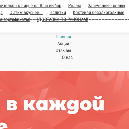
ительно к пицце на Ваш выбор
Роллы
Запеченные роллы
да
С этим вкуснее...
Напитки
Коктейли безалкогольные
е сертификаты!
!ДОСТАВКА ПО РАЙОНАМ!
Главная
Акции
Отзывы
О нас