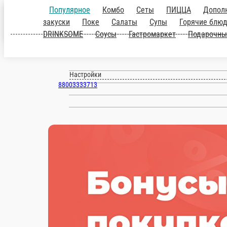
Популярное
Комбо
Сеты
ПИЦЦА
Дополн
закуски
Поке
Салаты
Супы
Горячие блю
Ковров
DRINKSOME
Соусы
Гастромаркет
Подарочны
ru
Настройки
88003333713