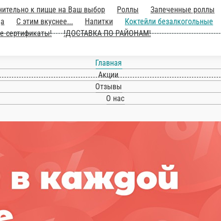
ительно к пицце на Ваш выбор
Роллы
Запеченные роллы
да
С этим вкуснее...
Напитки
Коктейли безалкогольные
е сертификаты!
!ДОСТАВКА ПО РАЙОНАМ!
Главная
Акции
Отзывы
О нас