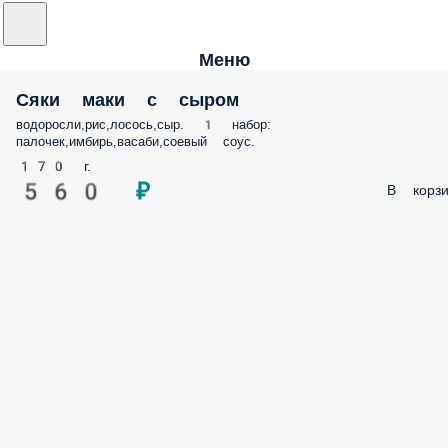
Меню
Сяки маки с сыром
водоросли,рис,лосось,сыр. 1 набор:
палочек,имбирь,васаби,соевый соус.
170 г.
560 ₽
В корзи