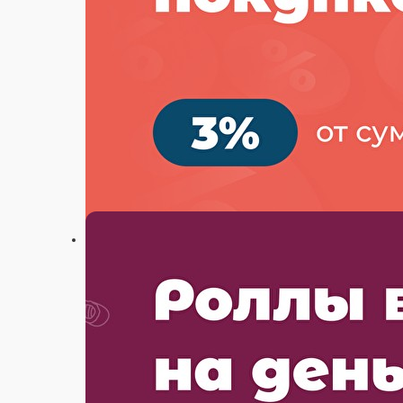
Настройки
88003333713
Главная
Акции
Отзывы
О нас