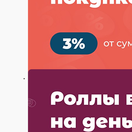
Настройки
88003333713
Главная
Акции
Отзывы
О нас